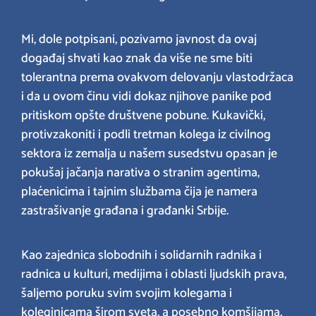
Mi, dole potpisani, pozivamo javnost da ovaj
događaj shvati kao znak da više ne sme biti
tolerantna prema ovakvom delovanju vlastodržaca
i da u ovom činu vidi dokaz njihove panike pod
pritiskom opšte društvene pobune. Kukavički,
protivzakoniti i podli tretman kolega iz civilnog
sektora iz zemalja u našem susedstvu opasan je
pokušaj jačanja narativa o stranim agentima,
plaćenicima i tajnim službama čija je namera
zastrašivanje građana i građanki Srbije.
Kao zajednica slobodnih i solidarnih radnika i
radnica u kulturi, medijima i oblasti ljudskih prava,
šaljemo poruku svim svojim kolegama i
koleginicama širom sveta, a posebno komšijama,