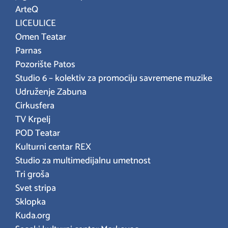
ArteQ
LICEULICE
Omen Teatar
Parnas
Pozorište Patos
Studio 6 – kolektiv za promociju savremene muzike
Udruženje Zabuna
Cirkusfera
TV Krpelj
POD Teatar
Kulturni centar REX
Studio za multimedijalnu umetnost
Tri groša
Svet stripa
Sklopka
Kuda.org