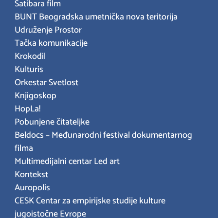
Satibara film
BUNT Beogradska umetnička nova teritorija
Udruženje Prostor
Tačka komunikacije
Krokodil
Kulturis
Orkestar Svetlost
Knjigoskop
HopLa!
Pobunjene čitateljke
Beldocs – Međunarodni festival dokumentarnog
filma
Multimedijalni centar Led art
Kontekst
Auropolis
CESK Centar za empirijske studije kulture
jugoistočne Evrope