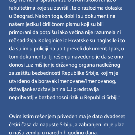
fakultetima koje su završili, te o razlozima dolaska
u Beograd. Nakon toga, dobili su dokument na
našem jeziku i ćiriličnom pismu koji su bili
primorani da potpišu iako većina nije razumela ni
reč sadržaja. Koleginice iz Hrvatske su naglasile i to
da su im u policiji na upit preveli dokument. Ipak, u
tom dokumentu, tj. rešenju navedeno je da se ono
donosi „uz mišljenje državnog organa nadležnog
za zaštitu bezbednosti Republike Srbije, kojim je
utvrđeno da boravak imenovane/imenovanog,
državljanke/državljanina (…) predstavlja
neprihvatljiv bezbednosni rizik u Republici Srbiji.“
Ovim istim rešenjem privedenima je dato dvadeset
četiri časa da napuste Srbiju, a zabranjen im je ulaz
u našu zemlju u narednih godinu dana.