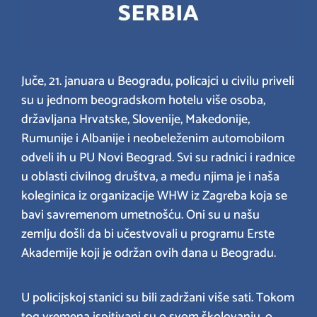
Juče, 21. januara u Beogradu, policajci u civilu priveli
su u jednom beogradskom hotelu više osoba,
državljana Hrvatske, Slovenije, Makedonije,
Rumunije i Albanije i neobeleženim automobilom
odveli ih u PU Novi Beograd. Svi su radnici i radnice
u oblasti civilnog društva, a među njima je i naša
koleginica iz organizacije WHW iz Zagreba koja se
bavi savremenom umetnošću. Oni su u našu
zemlju došli da bi učestvovali u programu Erste
Akademije koji je održan ovih dana u Beogradu.
U policijskoj stanici su bili zadržani više sati. Tokom
tog vremena ispitivani su o svom školovanju, o