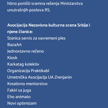
hitno poništi sramna rešenja Ministarstva
unutrašnjih poslova RS.
Asocijacija Nezavisna kulturna scena Srbije i
njene članice:
Stanica servis za savremeni ples
BazaArt
Jednostavno rečeno
Kiosk
Karkatag kolektiv
Organizacija Praktikabl
Umetnička Asocijacija UA Zrenjanin
Kreativno mentorstvo
Fakiri sa juga
Eho animato
Novi optimizam