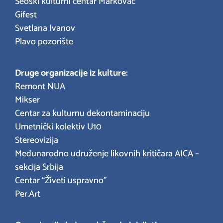
Seoski kulturni centar Markovac
Gifest
Svetlana Ivanov
Plavo pozorište
Druge organizacije iz kulture:
Remont NUA
Mikser
Centar za kulturnu dekontaminaciju
Umetnički kolektiv U10
Stereovizija
Međunarodno udruženje likovnih kritičara AICA –
sekcija Srbija
Centar “Živeti uspravno”
Per.Art