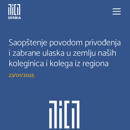
Skip
to
content
Menu
Saopštenje povodom privođenja
i zabrane ulaska u zemlju naših
koleginica i kolega iz regiona
23/01/2025