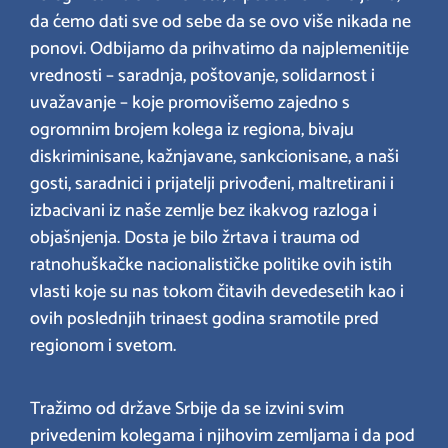
da ćemo dati sve od sebe da se ovo više nikada ne
ponovi. Odbijamo da prihvatimo da najplemenitije
vrednosti – saradnja, poštovanje, solidarnost i
uvažavanje – koje promovišemo zajedno s
ogromnim brojem kolega iz regiona, bivaju
diskriminisane, kažnjavane, sankcionisane, a naši
gosti, saradnici i prijatelji privođeni, maltretirani i
izbacivani iz naše zemlje bez ikakvog razloga i
objašnjenja. Dosta je bilo žrtava i trauma od
ratnohuškačke nacionalističke politike ovih istih
vlasti koje su nas tokom čitavih devedesetih kao i
ovih poslednjih trinaest godina sramotile pred
regionom i svetom.
Tražimo od države Srbije da se izvini svim
privedenim kolegama i njihovim zemljama i da pod