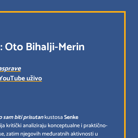
: Oto Bihalji-Merin
rasprave
YouTube uživo
 sam biti prisutan
kustosa
Senke
ja kritički analiziraju konceptualne i praktično-
ike, zatim njegovih međuratnih aktivnosti u