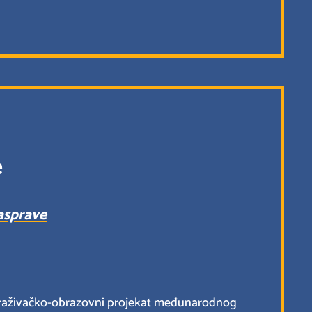
e
rasprave
ji istraživačko-obrazovni projekat međunarodnog