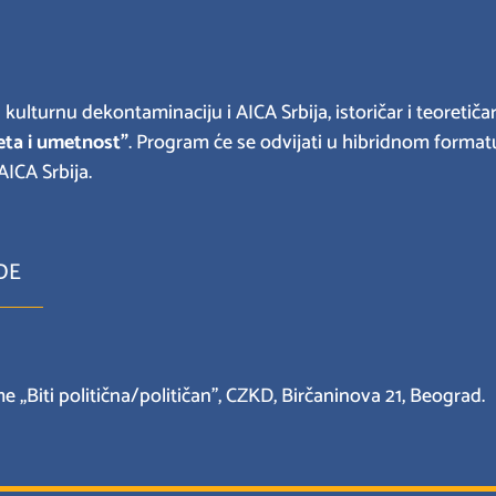
 kulturnu dekontaminaciju i AICA Srbija, istoričar i teoretič
eta i umetnost”
. Program će se odvijati u hibridnom forma
ICA Srbija.
DE
 „Biti politična/političan”, CZKD, Birčaninova 21, Beograd.