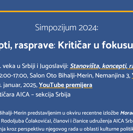
Simpozijum 2024:
ti, rasprave
:
Kritičar u fokusu
eka u Srbiji i Jugoslaviji:
Stanovišta, koncepti, 
:00-17:00, Salon Oto Bihalji-Merin, Nemanjina 3,
. januar, 2025,
YouTube premijera
čara AICA – sekcija Srbija
Bihalji-Merin predstavljenim u okviru recentne izložbe
Morao
i Rodoljuba Čolakovića), članovi i članice udruženja AICA Srbi
nja kroz perspektivu njegovog rada u oblasti kulturne polit