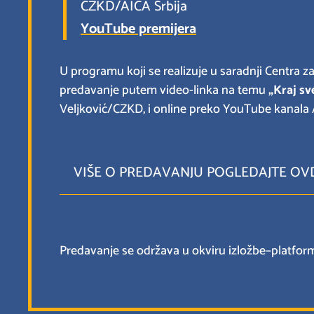
CZKD/AICA Srbija
YouTube premijera
U programu koji se realizuje u saradnji Centra za
predavanje putem video-linka na temu
„Kraj sv
Veljković/CZKD, i online preko YouTube kanala A
VIŠE O PREDAVANJU POGLEDAJTE OV
Predavanje se održava u okviru izložbe–platforme