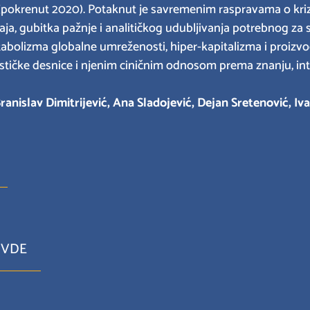
pokrenut 2020). Potaknut je savremenim raspravama o krizi k
a, gubitka pažnje i analitičkog udubljivanja potrebnog za s
olizma globalne umreženosti, hiper-kapitalizma i proizvod
tičke desnice i njenim ciničnim odnosom prema znanju, inte
Branislav Dimitrijević, Ana Sladojević, Dejan Sretenović, Iv
OVDE