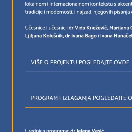
lokalnom i internacionalnom kontekstu s akcent
tradicije i modernosti, i najzad, njegovih pisanj
Učesnice i učesnici:
dr Vida Knežević
,
Marijana 
Ljiljana Kolešnik, dr Ivana Bago
i
Ivana Hanače
VIŠE O PROJEKTU POGLEDAJTE OVDE
PROGRAM I IZLAGANJA POGLEDAJTE 
Urednica programa:
dr Jelena Vesić