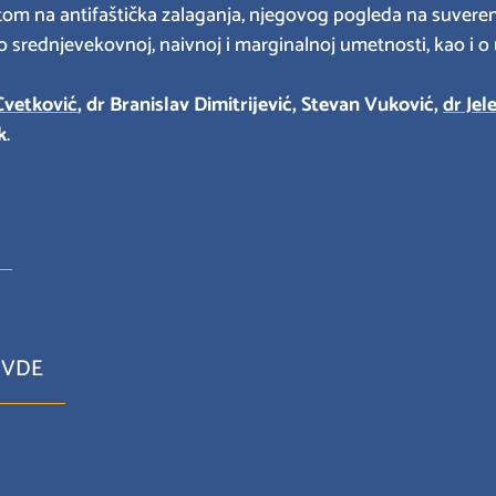
om na antifaštička zalaganja, njegovog pogleda na suvere
a o srednjevekovnoj, naivnoj i marginalnoj umetnosti, kao i o
Cvetković
, dr Branislav Dimitrijević, Stevan Vuković
,
dr Jel
k
.
OVDE