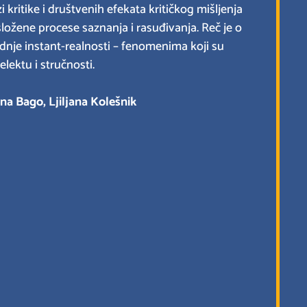
ritike i društvenih efekata kritičkog mišljenja
ložene procese saznanja i rasuđivanja. Reč je o
nje instant-realnosti – fenomenima koji su
lektu i stručnosti.
ana Bago, Ljiljana Kolešnik