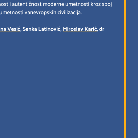
nost i autentičnost moderne umetnosti kroz spoj
 umetnosti vanevropskih civilizacija.
ena Vesić
,
Senka Latinović
,
Miroslav Karić
,
dr