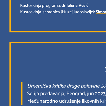
Kustoskinja programa:
dr Jelena Vesić
Kustoskinja-saradnica (Muzej Jugoslavije):
Simo
Umetnička kritika druge polovine 20. v
Serija predavanja, Beograd, jun 2023
Međunarodno udruženje likovnih kriti