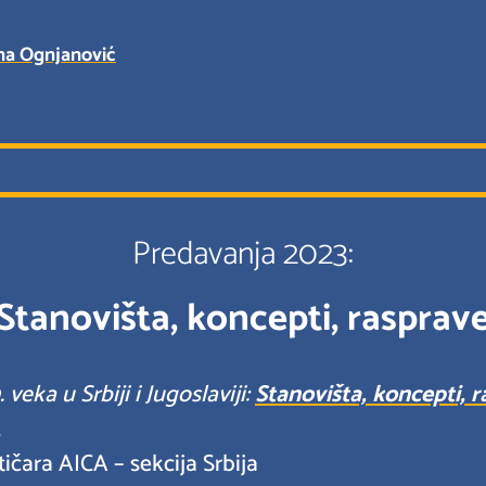
na Ognjanović
Predavanja 2023:
Stanovišta, koncepti, rasprav
eka u Srbiji i Jugoslaviji:
Stanovišta, koncepti, 
,
čara AICA – sekcija Srbija