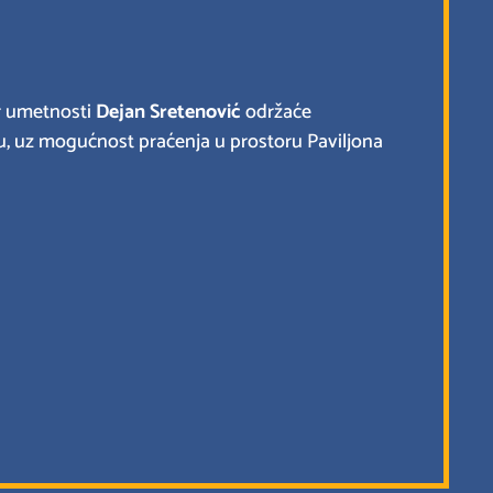
ar umetnosti
Dejan Sretenović
održaće
tu, uz mogućnost praćenja u prostoru Paviljona