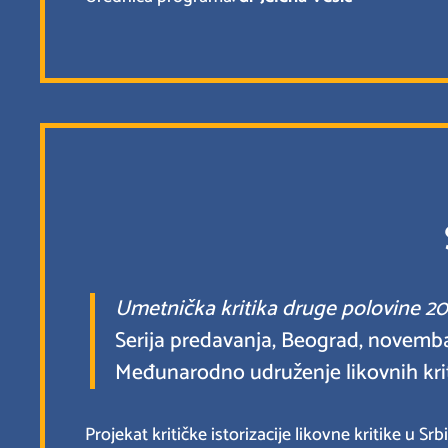
Umetnička kritika druge polovine 20. v
Serija predavanja, Beograd, novemb
Međunarodno udruženje likovnih kriti
Projekat kritičke istorizacije likovne kritike u 