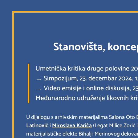
Stanovišta, koncep
Umetnička kritika druge polovine 20. v
→ Simpozijum, 23. decembar 2024, 12
→ Video emisije i online diskusija, 23
Međunarodno udruženje likovnih kriti
U dijalogu s arhivskim materijalima Salona Oto 
Latinović
i
Miroslava Karića
(Legat Milice Zorić 
materijalističke efekte Bihalji-Merinovog delova