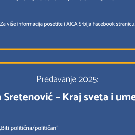
Za više informacija posetite i
AICA Srbija Facebook stranicu
Predavanje 2025:
 Sretenović – Kraj sveta i um
iti politična/političan”