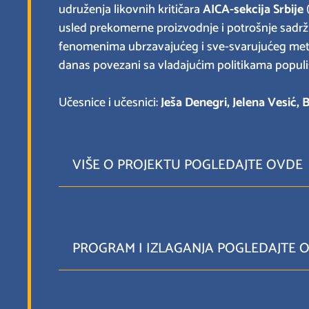
udruženja likovnih kritičara
AICA-sekcija Srbije
(
usled prekomerne proizvodnje i potrošnje sadržaj
fenomenima ubrzavajućeg i sve-svarujućeg metab
danas povezani sa vladajućim politikama populis
Učesnice i učesnici:
Ješa Denegri, Jelena Vesić, 
VIŠE O PROJEKTU POGLEDAJTE OVDE
PROGRAM I IZLAGANJA POGLEDAJTE 