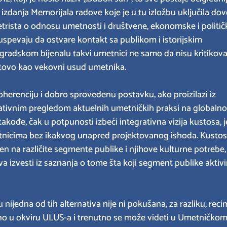
g izdanja Memorijala radove koje je u tu izložbu uključila dov
etrista o odnosu umetnosti i društvene, ekonomske i politič
 uspevaju da ostvare kontakt sa publikom i istorijskim
dskom bijenalu takvi umetnici ne samo da nisu kritikova
gotovo kao vekovni usud umetnika.
erenciju i dobro sprovedenu postavku, ako proizilazi iz
rativnim pregledom aktuelnih umetničkih praksi na globalno
 takođe, čak u potpunosti izbeći integrativna vizija kustosa, j
etnicima bez ikakvog unapred projektovanog ishoda. Kustos 
n na različite segmente publike i njihove kulturne potrebe,
ova izvesti iz saznanja o tome šta koji segment publike aktivi
jedna od tih alternativa nije ni pokušana, za razliku, reci
jano u okviru ULUS-a i trenutno se može videti u Umetničko