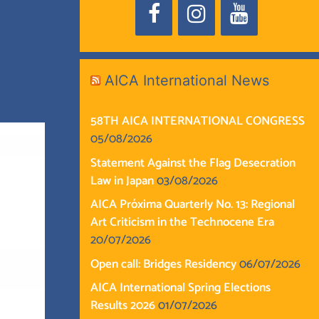
AICA International News
58TH AICA INTERNATIONAL CONGRESS
05/08/2026
Statement Against the Flag Desecration
Law in Japan
03/08/2026
AICA Próxima Quarterly No. 13: Regional
Art Criticism in the Technocene Era
20/07/2026
Open call: Bridges Residency
06/07/2026
AICA International Spring Elections
Results 2026
01/07/2026