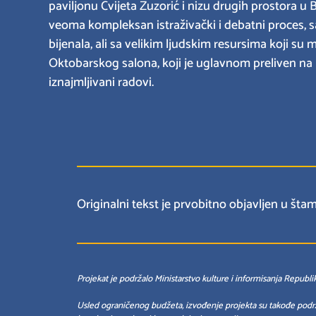
paviljonu Cvijeta Zuzorić i nizu drugih prostora u
veoma kompleksan istraživački i debatni proces
bijenala, ali sa velikim ljudskim resursima koji su
Oktobarskog salona, koji je uglavnom preliven na ra
iznajmljivani radovi.
Originalni tekst je prvobitno objavljen u š
Projekat je podržalo Ministarstvo kulture i informisanja Republik
Usled ograničenog budžeta, izvođenje projekta su takođe podržal