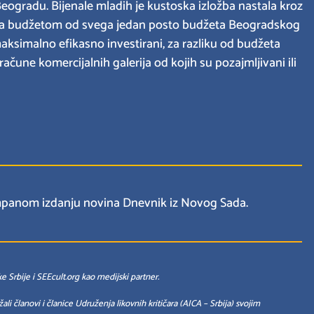
 Beogradu. Bijenale mladih je kustoska izložba nastala kroz
, sa budžetom od svega jedan posto budžeta Beogradskog
 maksimalno efikasno investirani, za razliku od budžeta
čune komercijalnih galerija od kojih su pozajmljivani ili
tampanom izdanju novina Dnevnik iz Novog Sada.
e Srbije i SEEcult.org kao medijski partner.
i članovi i članice Udruženja likovnih kritičara (AICA – Srbija) svojim