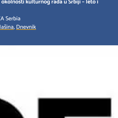
i okolnosti kulturnog rada u Srbiji – leto i
ICA Serbia
ašina
,
Dnevnik