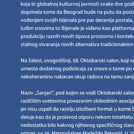
koja bi globalnoj kulturnoj javnosti svake dve god
doprinela tome da Beograd bude na putu da postan
vođenjem svojih bijenala pre par decenija postala,
luđim snovima to Bijenale je viđeno kao platform
produkciju raznih novih tipova prostorno i kontek
stalnog stvaranja novih alternativa tradicionalni
Na žalost, ovogodišnji, 58. Oktobarski salon, koji
umesto dodatnog podsticaja za snove o tome po č
nekoherantno nabacan skup radova na temu sanjare
Naziv „Sanjari“, pod kojim se vodi Oktobarski sal
različitim svetovima povezanim slobodnim asocijaci
jer nisu uspeli da razviju izložbeni format u kome 
deluje kao da je proizvod otporu nekom totalitetu 
nedostatka bilo kakvog njihovog specifičnog stav
primer, sa 26. Memorijalom Nadežde Petrović, iz 201