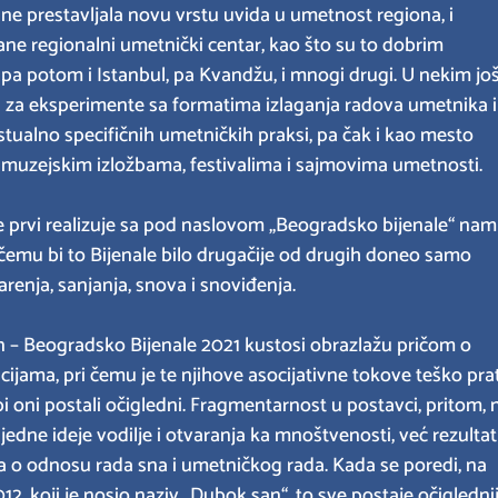
ine prestavljala novu vrstu uvida u umetnost regiona, i
e regionalni umetnički centar, kao što su to dobrim
 pa potom i Istanbul, pa Kvandžu, i mnogi drugi. U nekim jo
a za eksperimente sa formatima izlaganja radova umetnika i
stualno specifičnih umetničkih praksi, pa čak i kao mesto
m muzejskim izložbama, festivalima i sajmovima umetnosti.
 se prvi realizuje sa pod naslovom „Beogradsko bijenale“ nam
emu bi to Bijenale bilo drugačije od drugih doneo samo
nja, sanjanja, snova i snoviđenja.
on – Beogradsko Bijenale 2021 kustosi obrazlažu pričom o
jama, pri čemu je te njihove asocijativne tokove teško prati
bi oni postali očigledni. Fragmentarnost u postavci, pritom, 
jedne ideje vodilje i otvaranja ka mnoštvenosti, već rezultat
a o odnosu rada sna i umetničkog rada. Kada se poredi, na
2, koji je nosio naziv „Dubok san“, to sve postaje očiglednij