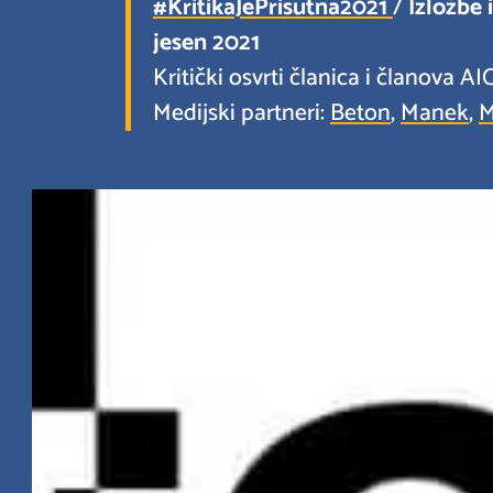
#KritikaJePrisutna2021
/
Izložbe 
jesen 2021
Kritički osvrti članica i članova A
Medijski partneri:
Beton
,
Manek
,
M