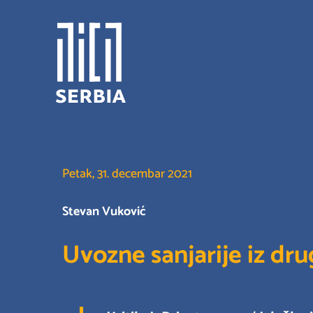
Skip
to
content
Petak, 31. decembar 2021
Stevan Vuković
Uvozne sanjarije iz dr