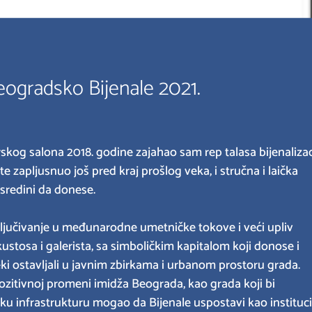
Beogradsko Bijenale 2021.
skog salona 2018. godine zajahao sam rep talasa bijenalizac
e zapljusnuo još pred kraj prošlog veka, i stručna i laička
 sredini da donese.
ključivanje u međunarodne umetničke tokove i veći upliv
 kustosa i galerista, sa simboličkim kapitalom koji donose i
ki ostavljali u javnim zbirkama i urbanom prostoru grada.
pozitivnoj promeni imidža Beograda, kao grada koji bi
ku infrastrukturu mogao da Bijenale uspostavi kao instituci