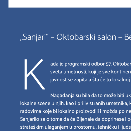
„Sanjari“ – Oktobarski salon – 
K
ada je programski odbor 57. Oktobar
sveta umetnosti, koji je sve kontinent
javnost se zapitala šta će to lokalnoj
Nagađanja su bila da to može biti u
lokalne scene u njih, kao i priliv stranih umetnika,
radovima koje bi lokalno proizvodili i možda po ne
Sanjarilo se o tome da će Bijenale da doprinese i 
strateškim ulaganjem u prostornu, tehničku i ljuds