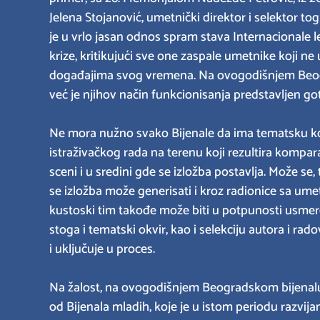
Jelena Stojanović, umetnički direktor i selektor to
je u vrlo jasan odnos spram stava Internacionale l
krize, kritikujući sve one zaspale umetnike koji ne
događajima svog vremena. Na ovogodišnjem Beogra
već je njihov način funkcionisanja predstavljen 
Ne mora nužno svako Bijenale da ima tematsku koh
istraživačkog rada na terenu koji rezultira kompa
sceni i u sredini gde se izložba postavlja. Može se,
se izložba može generisati i kroz radionice sa um
kustoski tim takođe može biti u potpunosti usmere
stoga i tematski okvir, kao i selekciju autora i rad
i uključuje u proces.
Na žalost, na ovogodišnjem Beogradskom bijenalu ni
od Bijenala mladih, koje je u istom periodu razvi