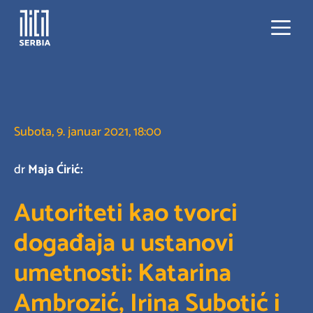
Skip
to
content
Menu
Subota, 9. januar 2021, 18:00
dr
Maja Ćirić:
Autoriteti kao tvorci
događaja u ustanovi
umetnosti: Katarina
Ambrozić, Irina Subotić i