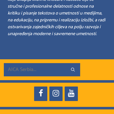
stručne i profesionalne delatnosti odnose na
kritiku i pisanje tekstova o umetnosti u medijima,
na edukaciju, na pripremu i realizaciju izložbi, a radi
ostvarivanja zajedničkih ciljeva na polju razvoja i
unapređenja moderne i savremene umetnosti.
Search
for: