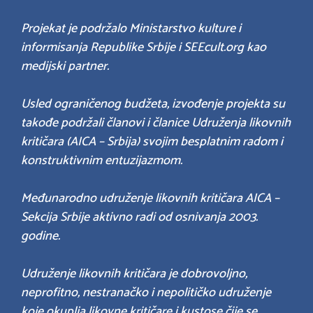
Projekat je podržalo Ministarstvo kulture i
informisanja Republike Srbije i SEEcult.org kao
medijski partner.
Usled ograničenog budžeta, izvođenje projekta su
takođe podržali članovi i članice Udruženja likovnih
kritičara (AICA – Srbija) svojim besplatnim radom i
konstruktivnim entuzijazmom.
Međunarodno udruženje likovnih kritičara AICA –
Sekcija Srbije aktivno radi od osnivanja 2003.
godine.
Udruženje likovnih kritičara je dobrovoljno,
neprofitno, nestranačko i nepolitičko udruženje
koje okuplja likovne kritičare i kustose čije se