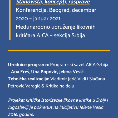
Stanovišta, koncepti, rasprave
Konferencija, Beograd, decembar
2020 – januar 2021
Međunarodno udruženje likovnih
kritičara AICA – sekcija Srbija
Urednice programa:
Programski savet AICA-Srbija
–
Ana Ereš
,
Una Popović,
Jelena Vesić
Tehnička realizacija:
Vladimir Jerić Vlidi i Slađana
Petrović Varagić & Kritika na delu
Projekat kritičke istorizacije likovne kritike u Srbiji i
Jugoslaviji je pokrenut na inicijativu Jelene Vesić
2016. godine.