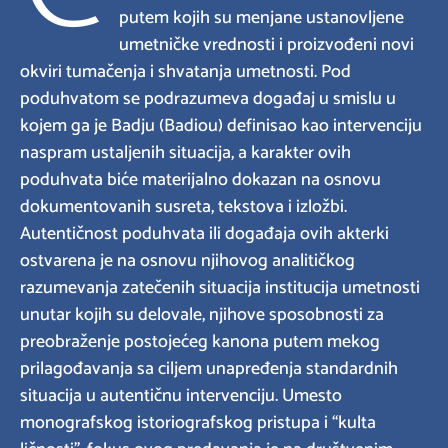
putem kojih su menjane ustanovljene
umetničke vrednosti i proizvođeni novi
okviri tumačenja i shvatanja umetnosti. Pod
poduhvatom se podrazumeva događaj u smislu u
kojem ga je Badju (Badiou) definisao kao intervenciju
naspram ustaljenih situacija, a karakter ovih
poduhvata biće materijalno dokazan na osnovu
dokumentovanih susreta, tekstova i izložbi.
Autentičnost poduhvata ili događaja ovih akterki
ostvarena je na osnovu njihovog analitičkog
razumevanja zatečenih situacija institucija umetnosti
unutar kojih su delovale, njihove sposobnosti za
preobraženje postojećeg kanona putem mekog
prilagođavanja sa ciljem unapređenja standardnih
situacija u autentičnu intervenciju. Umesto
monografskog istoriografskog pristupa i “kulta