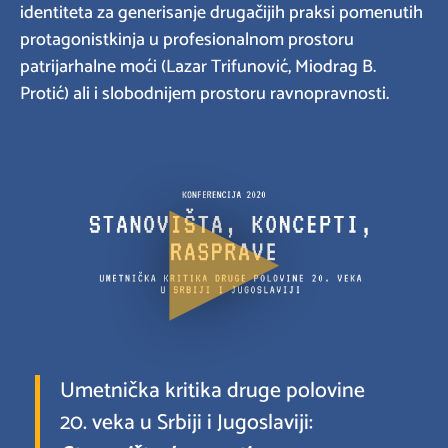
identiteta za generisanje drugačijih praksi pomenutih
protagonistkinja u profesionalnom prostoru
patrijarhalne moći (Lazar Trifunović, Miodrag B.
Protić) ali i slobodnijem prostoru ravnopravnosti.
Umetnička kritika druge polovine
20. veka u Srbiji i Jugoslaviji: