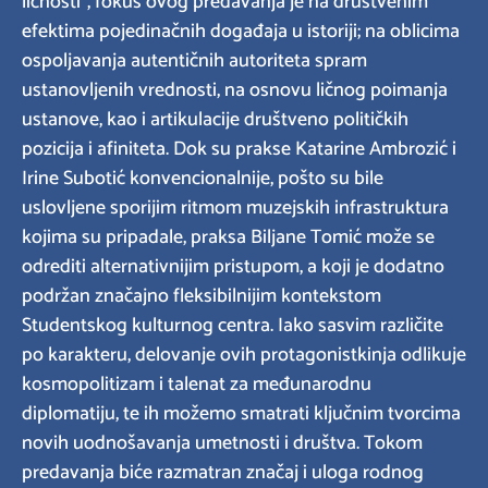
ličnosti”, fokus ovog predavanja je na društvenim
efektima pojedinačnih događaja u istoriji; na oblicima
ospoljavanja autentičnih autoriteta spram
ustanovljenih vrednosti, na osnovu ličnog poimanja
ustanove, kao i artikulacije društveno političkih
pozicija i afiniteta. Dok su prakse Katarine Ambrozić i
Irine Subotić konvencionalnije, pošto su bile
uslovljene sporijim ritmom muzejskih infrastruktura
kojima su pripadale, praksa Biljane Tomić može se
odrediti alternativnijim pristupom, a koji je dodatno
podržan značajno fleksibilnijim kontekstom
Studentskog kulturnog centra. Iako sasvim različite
po karakteru, delovanje ovih protagonistkinja odlikuje
kosmopolitizam i talenat za međunarodnu
diplomatiju, te ih možemo smatrati ključnim tvorcima
novih uodnošavanja umetnosti i društva. Tokom
predavanja biće razmatran značaj i uloga rodnog