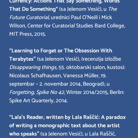
Currency: Actions That Say Something, Words
That Do Something“
(sa Jelenom Vesić), u
The
Future Curatorial
, urednici Paul O’Neill i Mick
Wilson, Center for Curatorial Studies Bard College,
MIT Press, 2015.
“Learning to Forget or The Obsession With
Terabytes”
(sa Jelenom Vesić), (recenzija izložbe
Disappearing things
, 55. oktobarski salon, kustosi:
Nicolaus Schafhausen, Vanessa Müller, 19.
septembar – 2. novembar 2014, Beograd), u
Forgetting, Spike No 42
, Winter 2014/2015, Berlin:
Spike Art Quarterly, 2014.
“Lala’s Reader, written by Lala Raščić: A paradox
of writing a monographic text about the artist
who speaks”
(sa Jelenom Vesić), u Lala Raščić,