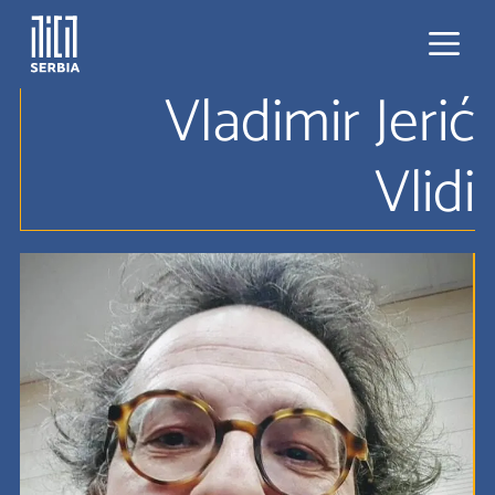
Skip
to
content
Vladimir Jerić
Menu
Vlidi