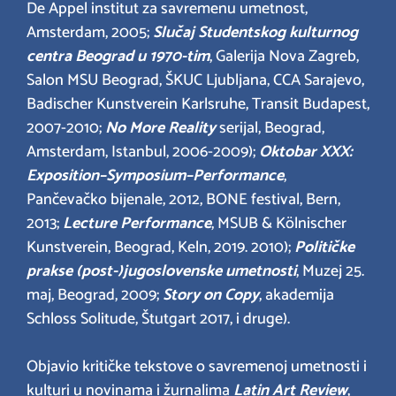
De Appel institut za savremenu umetnost,
Amsterdam, 2005;
Slučaj Studentskog kulturnog
centra Beograd u 1970-tim
, Galerija Nova Zagreb,
Salon MSU Beograd, ŠKUC Ljubljana, CCA Sarajevo,
Badischer Kunstverein Karlsruhe, Transit Budapest,
2007-2010;
No More Reality
serijal, Beograd,
Amsterdam, Istanbul, 2006-2009);
Oktobar XXX:
Exposition–Symposium–Performance
,
Pančevačko bijenale, 2012, BONE festival, Bern,
2013;
Lecture Performance
, MSUB & Kölnischer
Kunstverein, Beograd, Keln, 2019. 2010);
Političke
prakse (post-)jugoslovenske umetnosti
, Muzej 25.
maj, Beograd, 2009;
Story on Copy
, akademija
Schloss Solitude, Štutgart 2017, i druge).
Objavio kritičke tekstove o savremenoj umetnosti i
kulturi u novinama i žurnalima
Latin Art Review
,