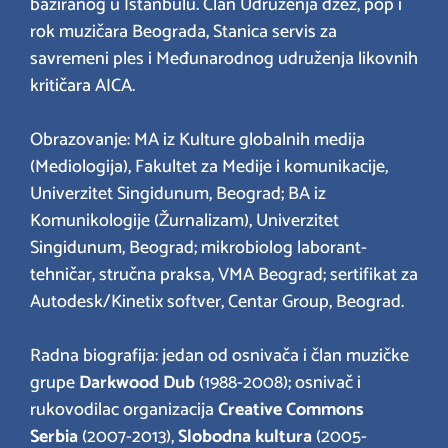
baziranog u Istanbulu. Član Udruženja džez, pop i
rok muzičara Beograda, Stanica servis za
savremeni ples i Međunarodnog udruženja likovnih
kritičara AICA.
Obrazovanje: MA iz Kulture globalnih medija
(Mediologija), Fakultet za Medije i komunikacije,
Univerzitet Singidunum, Beograd; BA iz
Komunikologije (Žurnalizam), Univerzitet
Singidunum, Beograd; mikrobiolog laborant-
tehničar, stručna praksa, VMA Beograd; sertifikat za
Autodesk/Kinetix softver, Centar Group, Beograd.
Radna biografija: jedan od osnivača i član muzičke
grupe
Darkwood Dub
(1988-2008); osnivač i
rukovodilac organizacija
Creative Commons
Serbia
(2007-2013),
Slobodna kultura
(2005-