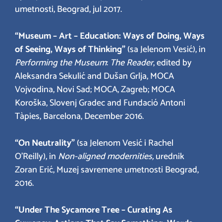
umetnosti, Beograd, jul 2017.
“Museum – Art – Education: Ways of Doing, Ways
of Seeing, Ways of Thinking”
(sa Jelenom Vesić), in
Performing the Museum
:
The Reader
, edited by
Aleksandra Sekulić and Dušan Grlja, MOCA
Vojvodina, Novi Sad; MOCA, Zagreb; MOCA
Koroška, Slovenj Gradec and Fundació Antoni
Tàpies, Barcelona, December 2016.
“On Neutrality”
(sa Jelenom Vesić i Rachel
O’Reilly), in
Non-aligned modernities,
urednik
Zoran Erić, Muzej savremene umetnosti Beograd,
2016.
“Under The Sycamore Tree – Curating As