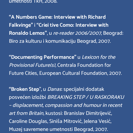
umetnosti TkH, 2008.
“A Numbers Game: Interview with Richard
Falkvinge”
i
“Criei tive Como: Interview with
Ronaldo Lemos”
, u
re-reader 2006/2007
, Beograd:
Biro za kulturu i komunikaciju Beograd, 2007.
“Documenting Performance”
u
Lexicon for the
Provisional Future(s),
Centrala Foundation for
Future Cities, European Cultural Foundation, 2007.
“Broken Step
”, u
Danas
: specijalni dodatak
posvećen izložbi
BREAKING STEP / U RASKORAKU
– displacement, compassion and humour in recent
art from Britain
, kustosi: Branislav Dimitrijević,
Caroline Douglas, Siniša Mitrović, Jelena Vesić,
Muzej savremene umetnosti Beograd, 2007.