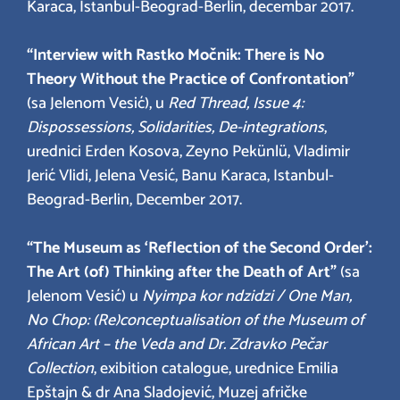
Karaca, Istanbul-Beograd-Berlin, decembar 2017.
“Interview with Rastko Močnik: There is No
Theory Without the Practice of Confrontation”
(sa Jelenom Vesić), u
Red Thread, Issue 4:
Dispossessions, Solidarities, De-integrations
,
urednici Erden Kosova, Zeyno Pekünlü, Vladimir
Jerić Vlidi, Jelena Vesić, Banu Karaca, Istanbul-
Beograd-Berlin, December 2017.
“The Museum as ‘Reflection of the Second Order’:
The Art (of) Thinking after the Death of Art”
(sa
Jelenom Vesić) u
Nyimpa kor ndzidzi / One Man,
No Chop: (Re)conceptualisation of the Museum of
African Art – the Veda and Dr. Zdravko Pečar
Collection
, exibition catalogue, urednice Emilia
Epštajn & dr Ana Sladojević, Muzej afričke