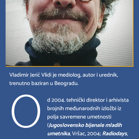
Vladimir Jerić Vlidi je mediolog, autor i urednik,
O
trenutno baziran u Beogradu.
d 2004. tehnički direktor i arhivista
brojnih međunarodnih izložbi iz
polja savremene umetnosti
(
Jugoslovensko bijenale mladih
umetnika
, Vršac, 2004;
Radiodays
,