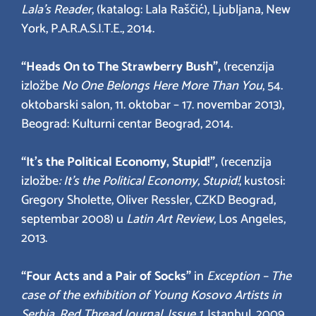
Lala’s Reader
, (katalog: Lala Raščić), Ljubljana, New
York, P.A.R.A.S.I.T.E., 2014.
“Heads On to The Strawberry Bush”,
(recenzija
izložbe
No One Belongs Here More Than You
, 54.
oktobarski salon, 11. oktobar – 17. novembar 2013),
Beograd: Kulturni centar Beograd, 2014.
“It’s the Political Economy, Stupid!”,
(recenzija
izložbe
: It’s the Political Economy, Stupid!
, kustosi:
Gregory Sholette, Oliver Ressler, CZKD Beograd,
septembar 2008) u
Latin Art Review
, Los Angeles,
2013.
“Four Acts and a Pair of Socks”
in
Exception – The
case of the exhibition of Young Kosovo Artists in
Serbia
,
Red Thread Journal, Issue 1
, Istanbul, 2009