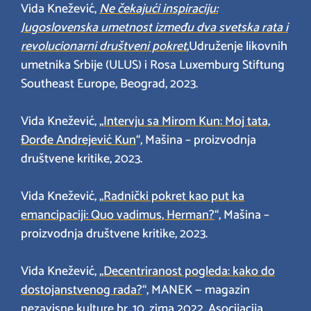
Vida Knežević,
Ne čekajući inspiraciju:
Jugoslovenska umetnost između dva svetska rata i
revolucionarni društveni pokret
,Udruženje likovnih
umetnika Srbije (ULUS) i Rosa Luxemburg Stiftung
Southeast Europe, Beograd, 2023.
Vida Knežević, „
Intervju sa Mirom Kun: Moj tata,
Đorđe Andrejević Kun
“, Mašina – proizvodnja
društvene kritike, 2023.
Vida Knežević, „
Radnički pokret kao put ka
emancipaciji: Quo vadimus, Herman?
“, Mašina –
proizvodnja društvene kritike, 2023.
Vida Knežević, „
Decentriranost pogleda: kako do
dostojanstvenog rada?
“, MANEK — magazin
nezavisne kulture br. 10, zima 2022, Asocijacija