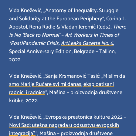
Vida Knežević, „Anatomy of Inequality: Struggle
and Solidarity at the European Periphery“, Corina L.
Apostol, Rena Rädle & Vladan Jeremić ((eds.),
There
is No ‘Back to Normal’ – Art Workers in Times of
(Post)Pandemic Crisis,
ArtLeaks Gazette No. 6
,
Special Anniversary Edition, Belgrade – Tallinn,
2022.
Vida Knežević, „
Sanja Krsmanović Tasić: „Mislim da
smo Marije Ručare svi mi danas, eksploatisani
radnici i radnice
“, Mašina – proizvodnja društvene
kritike, 2022.
Vida Knežević, „
Evropska prestonica kulture 2022 –
Novi Sad: utešna nagrada u odsustvu evropskih
integracija?
“, Mašina – proizvodnja društvene