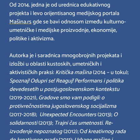
Od 2014. jedna je od urednica edukativnog
projekta i levo orijentisanog medijskog portala
Mašina.rs
gde se bavi odnosom između kulturno-
umetničke i medijske proizvodnje, ekonomije,
politike i aktivizma.
Autorka je i saradnica mnogobrojnih projekata i
izložbi u oblasti kustoskih, umetničkih i
aktivističkih praksi:
Kritička mašina
(2014 – u toku);
Spoznaj! Odupri se! Reaguj! Performans i politika
devedesetih u postjugoslovenskom kontekstu
(2019-2021),
Gradove smo vam podigli: o
protivrečnostima jugoslovenskog socijalizma
(2017-2018);
Unexpected Encounters
(2013);
O
solidarnosti
(2013);
Trajni čas umetnosti. Re-
izvođenje nepoznatog
(2012); O
d kreativnog rada