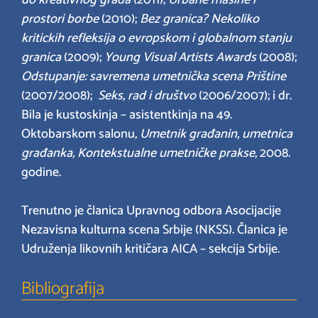
do kreativnog grada
(2011);
Urbane mašine i
prostori borbe
(2010);
Bez granica? Nekoliko
kritickih refleksija o evropskom i globalnom stanju
granica
(2009);
Young Visual Artists Awards
(2008);
Odstupanje: savremena umetnička scena Prištine
(2007/2008);
Seks, rad i društvo
(2006/2007); i dr.
Bila je kustoskinja – asistentkinja na 49.
Oktobarskom salonu,
Umetnik građanin, umetnica
građanka, Kontekstualne umetničke prakse
, 2008.
godine.
Trenutno je članica Upravnog odbora Asocijacije
Nezavisna kulturna scena Srbije (NKSS). Članica je
Udruženja likovnih kritičara AICA – sekcija Srbije.
Bibliografija