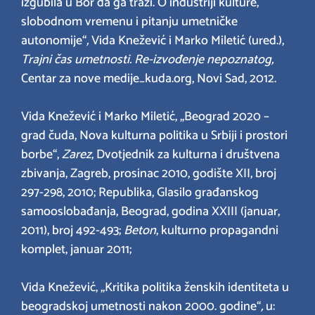
izgubila u Bor da ga traži. O industriji kulture,
slobodnom vremenu i pitanju umetničke
autonomije“
,
Vida Knežević i Marko Miletić (ured.),
Trajni čas umetnosti. Re-izvođenje nepoznatog,
Centar za nove medije_kuda.org, Novi Sad, 2012.
Vida Knežević i Marko Miletić, „Beograd 2020 –
grad čuda, Nova kulturna politika u Srbiji i prostori
borbe“,
Zarez
, Dvotjednik za kulturna i društvena
zbivanja, Zagreb, prosinac 2010, godište XII, broj
297-298, 2010; Republika, Glasilo građanskog
samooslobađanja, Beograd, godina XXIII (januar,
2011), broj 492-493;
Beton
, kulturno propagandni
komplet, januar 2011;
Vida Knežević, „Kritika politika ženskih identiteta u
beogradskoj umetnosti nakon 2000. godine“
,
u: