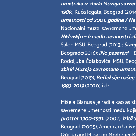
umetnika iz zbirki Muzeja savr
1989.
,
Kuća legata, Beograd (2014
umetnosti od 2001. godine / Ne
Nacionalni muzej savremene ume
Hеlnvајn – Između nevinosti i zl
Salon MSU, Beograd (2013);
Stan
Beograde(2016);
¡No pasarán! – 
Rodolјuba Čolakovića, MSU, Beog
zbirki Muzeja savremene umetno
Beograd(2019)
;
Refleksije našeg
1993-2019
(2020)
i dr.
Mišela Blanuša je radila kao asi
savremene umetnosti među koji
prostor 1900-1991.
(2002)i izlož
Beograd (2005), American Univer
(2009) and Museum Moderner Kuns