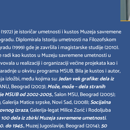
 (1972) je istoričar umetnosti i kustos Muzeja savremene
gradu. Diplomirala Istoriju umetnosti na Filozofskom
radu (1999) gde je završila i magistarske studije (2010).
 radi kao kustos u Muzeju savremene umetnosti u
vala u realizaciji i organizaciji većine projekata kao i
dnje u okviru programa MSUB. Bila je kustos i autor,
oja izložbi, među kojima su:
Jedan vek grafike: dela iz
SANU, Beograd (2003);
Može, može – dela stranih
ije MSUB od 2002-2005
.,
Salon MSU, Beograd (2005);
a
,
Galerija Matice srpske, Novi Sad, (2008);
Socijalna
kovnog izraza
, Galerija-legat Milice Zorić i Rodoljuba
;
100 dela iz zbirki Muzeja savremene umetnosti.
. do 1945.
,
Muzej Jugoslavije, Beograd (2014);
50