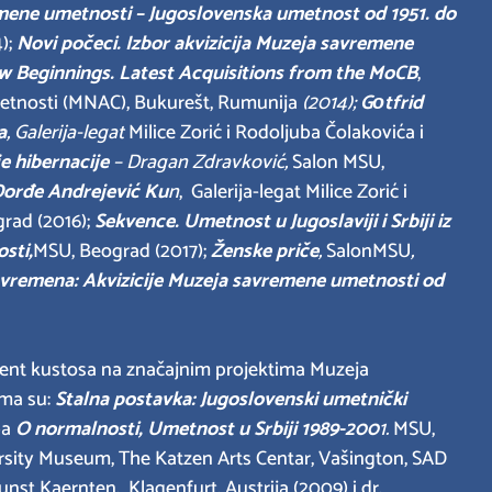
emene umetnosti – Jugoslovenska umetnost od 1951. do
);
Novi počeci. Izbor akvizicija Muzeja savremene
w Beginnings. Latest Acquisitions from the MoCB
,
tnosti (MNAC), Bukurešt, Rumunija
(2014);
Gоtfrid
a
, Galerija-legat
Milice Zorić i Rodoljuba Čolakovića i
je
hibernacije
– Dragan Zdravković,
Salon MSU,
Đorđe Andrejević Ku
n
, Galerija-legat Milice Zorić i
rad (2016);
Sekvence. Umetnost u Jugoslaviji i Srbiji iz
sti,
MSU, Beograd (2017);
Ženske priče
,
SalonMSU
,
 vremena: Akvizicije Muzeja savremene umetnosti od
stent kustosa na značajnim projektima Muzeja
ma su:
Stalna postavka: Jugoslovenski umetnički
ba
O normalnosti, Umetnost u Srbiji 1989-200
1.
MSU,
sity Museum, The Katzen Arts Centar, Vašington, SAD
t Kaernten, Klagenfurt, Austrija (2009) i dr.