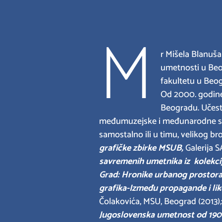
M
r Mišela Blanuša
umetnosti u Beo
fakultetu u Beog
Od 2000. godine
Beogradu. Učestvo
međumuzejske i međunarodne sara
samostalno ili u timu, velikog br
grafičke zbirke MSUB,
Galerija 
savremenih umetnika iz kolekc
Grad: Hronike urbanog prostor
grafika-Između propagande i li
Čolakovića, MSU, Beograd (2013)
Jugoslovenska umetnost od 1900