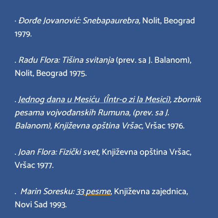
·
Đorđe Jovanović: Snebapaurebra,
Nolit, Beograd
1979.
.
Radu Flora: Tišina svitanja
(prev. sa J. Balanom),
Nolit, Beograd 1975.
.
Jednog dana u Mesiću
(
Într-o zi la Mesici
)
, zbornik
pesama vojvođanskih Rumuna, (prev. sa J.
Balanom), Književna opština Vršac,
Vršac 1976.
.
Joan Flora: Fizički svet,
Književna opština Vršac,
Vršac 1977.
.
Marin Soresku:
33
pesme
,
Književna zajednica,
Novi Sad 1993.