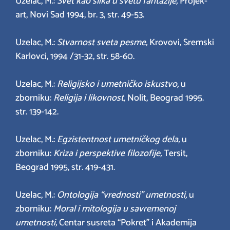
Uzelac, M.:
Svet kao slika u svetu fantazije,
Projek-
art, Novi Sad 1994, br. 3, str. 49-53.
Uzelac, M.:
Stvarnost sveta pesme,
Krovovi, Sremski
Karlovci, 1994 /31-32, str. 58-60.
Uzelac, M.:
Religijsko i umetničko iskustvo,
u
zborniku:
Religija i likovnost,
Nolit, Beograd 1995.
str. 139-142.
Uzelac, M.:
Egzistentnost umetničkog dela,
u
zborniku:
Kriza i perspektive filozofije,
Tersit,
Beograd 1995, str. 419-431.
Uzelac, M.:
Ontologija “vrednosti” umetnosti,
u
zborniku:
Moral i mitologija u savremenoj
umetnosti,
Centar susreta “Pokret” i Akademija