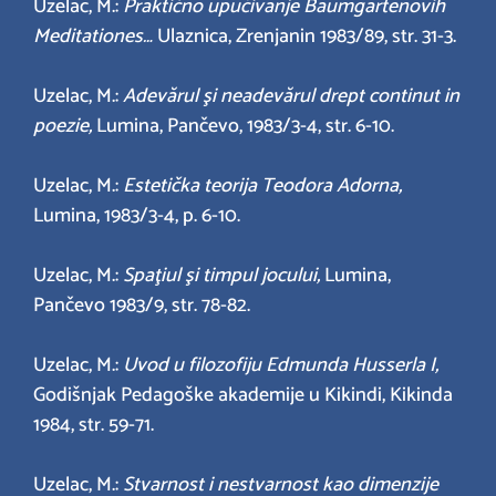
Uzelac, M.:
Praktično upućivanje Baumgartenovih
Meditationes…
Ulaznica, Zrenjanin 1983/89, str. 31-3.
Uzelac, M.:
Adevărul şi neadevărul drept continut in
poezie,
Lumina, Pančevo, 1983/3-4, str. 6-10.
Uzelac, M.:
Estetička teorija Teodora Adorna,
Lumina, 1983/3-4, p. 6-10.
Uzelac, M.:
Spaţiul şi timpul jocului,
Lumina,
Pančevo 1983/9, str. 78-82.
Uzelac, M.:
Uvod u filozofiju Edmunda Husserla I,
Godišnjak Pedagoške akademije u Kikindi, Kikinda
1984, str. 59-71.
Uzelac, M.:
Stvarnost i nestvarnost kao dimenzije