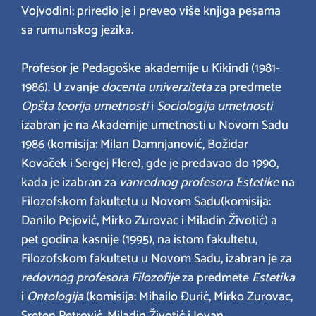
Vojvodini; priredio je i preveo više knjiga pesama
sa rumunskog jezika.
Profesor je Pedagoške akademije u Kikindi (1981-
1986). U zvanje
docenta univerziteta
za predmete
Opšta teorija umetnosti
i
Sociologija
umetnosti
izabran je na Akademije umetnosti u Novom Sadu
1986 (komisija: Milan Damnjanović, Božidar
Kovaček i Sergej Flere), gde je predavao do 1990,
kada je izabran za
vanrednog profesora Estetike
na
Filozofskom fakultetu u Novom Sadu(komisija:
Danilo Pejović, Mirko Zurovac i Miladin Životić) a
pet godina kasnije (1995), na istom fakultetu,
Filozofskom fakultetu u Novom Sadu, izabran je za
redovnog profesora
Filozofije
za predmete
Estetika
i
Ontologija
(komisija: Mihailo Đurić, Mirko Zurovac,