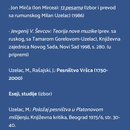
. Jon Mirča (Ion Mircea):
13
pesama
(Izbor i prevod
sa rumunskog Milan Uzelac) (1986)
·
Jevgenij V. Ševcov: Teorija nove muzike
(prev. sa
ruskog, sa Tamarom Gorelovom-Uzelac), Književna
zajednica Novog Sada, Novi Sad 1998, s. 280. (u
pripremi)
Uzelac, M., Rašajski, J.:
Pesništvo Vršca (1750-
2000)
Eseji, studije
(izbor)
Uzelac, M.:
Položaj pesništva u Platonovom
mišljenju,
Književna kritika, Beograd 1975/6, str. 30-
40.