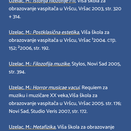
Uzelac, M.:
Istorija filozofije I-II
,
Viša škola za
obrazovanje vaspitača u Vršcu, Vršac 2003, str. 320
+ 314.
Uzelac, M.:
Postklasična estetika
,
Viša škola za
obrazovanje vaspitača u Vršcu, Vršac ¹2004. стр.
152; ²2006, str. 192.
Uzelac, M.:
Filozofija muzike
,
Stylos, Novi Sad 2005,
str. 394.
Uzelac, M.:
Horror musicae vacui
. Requiem za
muziku i muzičare XX veka,Viša škola za
obrazovanje vaspitača u Vršcu, Vršac 2005. str. 176;
Novi Sad, Studio Veris 2007, str. 172.
Uzelac, M.:
Metafizika
,
Viša škola za obrazovanje