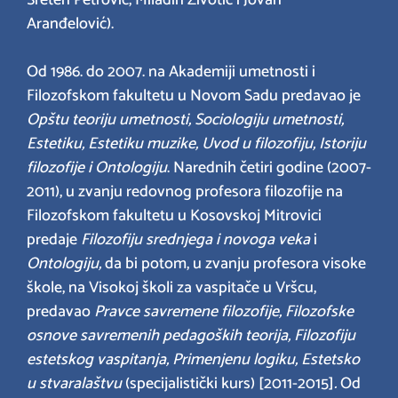
Sreten Petrović, Miladin Životić i Jovan
Aranđelović).
Od 1986. do 2007. na Akademiji umetnosti i
Filozofskom fakultetu u Novom Sadu predavao je
Opštu teoriju umetnosti, Sociologiju umetnosti,
Estetiku, Estetiku muzike, Uvod u filozofiju, Istoriju
filozofije
i Ontologiju
. Narednih četiri godine (2007-
2011), u zvanju redovnog profesora filozofije na
Filozofskom fakultetu u Kosovskoj Mitrovici
predaje
Filozofiju srednjega i novoga veka
i
Ontologiju,
da bi potom, u zvanju profesora visoke
škole, na Visokoj školi za vaspitače u Vršcu,
predavao
Pravce savremene filozofije, Filozofske
osnove savremenih pedagoških teorija, Filozofiju
estetskog vaspitanja, Primenjenu logiku, Estetsko
u stvaralaštvu
(specijalistički kurs) [2011-2015]
.
Od