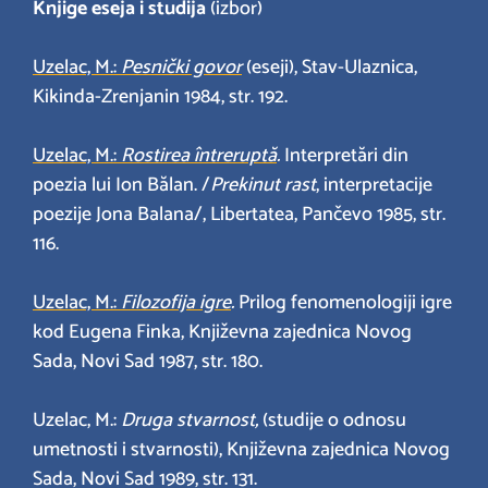
Knjige eseja i studija
(izbor)
Uzelac, M.:
Pesnički govor
(eseji), Stav-Ulaznica,
Kikinda-Zrenjanin 1984, str. 192.
Uzelac, M.:
Rostirea întreruptă
.
Interpretări din
poezia lui Ion Bălan. /
Prekinut rast
, interpretacije
poezije Jona Balana/, Libertatea, Pančevo 1985, str.
116.
Uzelac, M.:
Filozofija igre
.
Prilog fenomenologiji igre
kod Eugena Finka, Književna zajednica Novog
Sada, Novi Sad 1987, str. 180.
Uzelac, M.:
Druga stvarnost,
(studije o odnosu
umetnosti i stvarnosti), Književna zajednica Novog
Sada, Novi Sad 1989, str. 131.