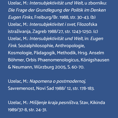
Uzelac, M.:
Intersubjektivität und Welt,
u zborniku:
Die Frage der Grundlegung der Politik im Denken
Eugen Finks
, Freiburg/Br. 1988, str. 30-43. (b)
Uzelac, M.:
Intersubjektivitet i svet,
Filozofska
istraživanja, Zagreb 1988/27, str. 1243-1250. (c)
Uzelac, M.:
Intersubjektivität und Welt,
in:
Eugen
Fink.
Sozialphilosophie, Anthropologie,
Kosmologie, Pädagogik, Methodik, Hrsg. Anselm
Böhmer, Orbis Phaenomenologicus, Königshausen
& Neumann, Würzburg 2005, S. 60-70.
Uzelac, M.:
Napomena o postmodernoj,
Savremenost, Novi Sad 1988/ 12, str. 178-183.
Uzelac, M.:
Mišljenje kraja pesništva,
Stav, Kikinda
1989/37-8, str. 24-31.