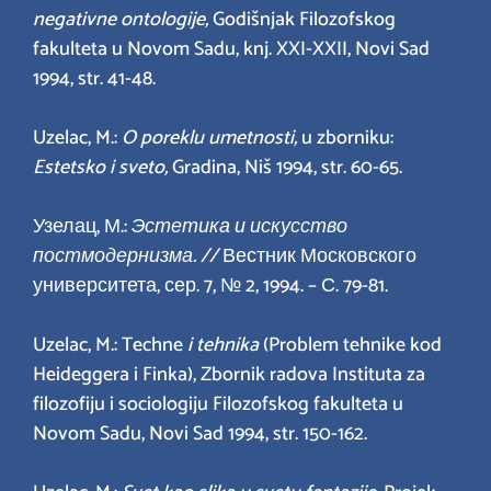
negativne ontologije,
Godišnjak Filozofskog
fakulteta u Novom Sadu, knj. XXI-XXII, Novi Sad
1994, str. 41-48.
Uzelac, M.:
O poreklu umetnosti,
u zborniku:
Estetsko i sveto,
Gradina, Niš 1994, str. 60-65.
Узелац, М.:
Эстетика и искусство
постмодернизма. //
Вестник Московского
университета, сер. 7, № 2, 1994. – С. 79-81.
Uzelac, M.: Techne
i tehnika
(Problem tehnike kod
Heideggera i Finka), Zbornik radova Instituta za
filozofiju i sociologiju Filozofskog fakulteta u
Novom Sadu, Novi Sad 1994, str. 150-162.