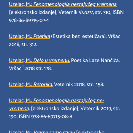
Uzelac, M.:
Fenomenologija nestajućeg vremena
,
[elektronsko izdanje], Veternik
Ф
2
01
7, str. 310, ISBN
978-86-89715-07-1
Uzelac, M.:
Poetika
(Estetika bez estetičara), Vršac
2018, str. 312.
Uzelac, M.:
Delo u vremenu.
Poetika Laze Nančića,
3
Vršac
2018 str. 178.
Uzelac, M.:
Retorika
, Veternik 2018, str. 158.
Uzelac, M.:
Fenomenologija nastajućeg ne-
vremena,
[elektronsko izdanje], Veternik 2019, str.
190, ISBN 978-86-89715-08-8
Uzelac, M.:
Vreme same stvari
[elektronsko