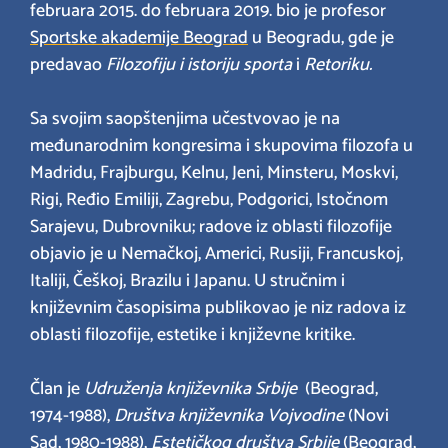
februara 2015. do februara 2019. bio je profesor
Sportske akademije Beograd
u Beogradu, gde je
predavao
Filozofiju i istoriju sporta
i
Retoriku.
Sa svojim saopštenjima učestvovao je na
međunarodnim kongresima i skupovima filozofa u
Madridu, Frajburgu, Kelnu, Jeni, Minsteru, Moskvi,
Rigi, Ređio Emiliji, Zagrebu, Podgorici, Istočnom
Sarajevu, Dubrovniku; radove iz oblasti filozofije
objavio je u Nemačkoj, Americi, Rusiji, Francuskoj,
Italiji, Češkoj, Brazilu i Japanu. U stručnim i
književnim časopisima publikovao je niz radova iz
oblasti filozofije, estetike i književne kritike.
Član je
Udruženja književnika Srbije
(Beograd,
1974-1988),
Društva književnika Vojvodine
(Novi
Sad, 1980-1988),
Estetičkog društva Srbije
(Beograd,