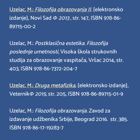
Uzelac, M.:
Filozofija obrazovanja II
.
[elektronsko
izdanje], Novi Sad
Ф
2013
, str. 147, ISBN 978-86-
89715-00-2
Uzelac, M.:
Postklasična estetika. Filozofija
poslednje umetnosti,
Visoka škola strukovnih
studija za obrazovanje vaspitača, Vršac 2014, str.
403, ISBN 978-86-7372-204-7
Uzelac, M.:
Druga metafizika
,
[elektronsko izdanje],
Veternik
Ф
2015
, str. 205, ISBN 978-86-89715-01-9
Uzelac, M.:
Filozofija obrazovanja.
Zavod za
izdavanje udžbenika Srbije, Beograd 2016. str. 385.
ISBN 978-86-17-19283-7