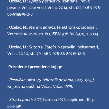
.
Uzelac, M.:
Epilozi pesništvu
. Izabrane i nove
pesme, Vršačke vesti, Vršac 2014, str. 122, ISBN 978-
86-915579-2-8
. Uzelac, M.:
Mera vremena
,
[elektronsko izdanje],
Veternik
Ф
2016
, str. 80, ISBN 978-86-89715-06-04
.
Uzelac, M.:
Suton u Stagiri
.
Nepravilni heksametri,
Vršac 2020, str. 79, ISBN 978-86-89715-12-5
Priređene i prevedene knjige
·
Pesnička ulica ’75, (zbornik pesama, 1945-1975),
Književna opština Vršac, Vršac 1975.
·
Strada poeticâ ’75,
Lumina 1975, supliment III, p.
554-591
.