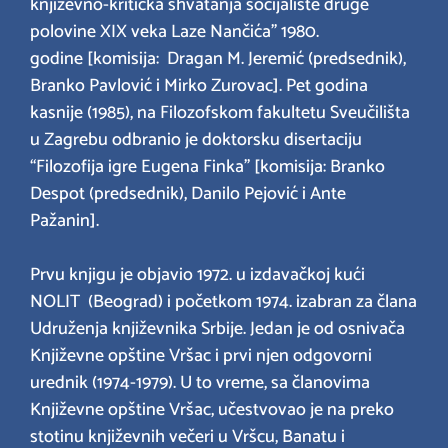
književno-kritička shvatanja socijaliste druge
polovine XIX veka Laze Nančića” 1980.
godine [komisija: Dragan M. Jeremić (predsednik),
Branko Pavlović i Mirko Zurovac]. Pet godina
kasnije (1985), na Filozofskom fakultetu Sveučilišta
u Zagrebu odbranio je doktorsku disertaciju
“Filozofija igre Eugena Finka” [komisija: Branko
Despot (predsednik), Danilo Pejović i Ante
Pažanin].
Prvu knjigu je objavio 1972. u izdavačkoj kući
NOLIT (Beograd) i početkom 1974. izabran za člana
Udruženja književnika Srbije. Jedan je od osnivača
Književne opštine Vršac i prvi njen odgovorni
urednik (1974-1979). U to vreme, sa članovima
Književne opštine Vršac, učestvovao je na preko
stotinu književnih večeri u Vršcu, Banatu i