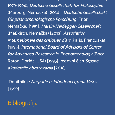
1979-1994),
Deutsche Gesellschaft f
ür Philosophie
(Marburg, Nemačka) [2014],
Deutsche Gesellschaft
für phänomenologische Forschung
(Trier,
Nemačka) [1991],
Martin-Heidegger-Gesellschaft
(Meßkirch, Nemačka) [2013],
Assotiation
internationale des critiques d’art
(Paris, Francuska)
[1995],
International Board of Advisors of Center
for Advanced Researrch in Phenomenology
(Boca
Raton, Florida, USA) [1995], redovni član
Srpske
akademije obrazovanja
[2016].
Dobitnik je
Nagrade oslobođenja grada Vršca
[1999].
Bibliografija