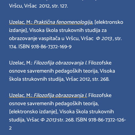
Vršcu, Vršac 2012, str. 127.
Uzelac, M.:
Praktična fenomenologija
,
[elektronsko
izdanje]
,
Visoka škola strukovnih studija za
obrazovanje vaspitača u Vršcu, Vršac
Ф
2013
, str.
174. ISBN 978-86-7372-169-9
Uzelac, M.:
Filozofija obrazovanja I.
Filozofske
osnove savremenih pedagoških teorija, Visoka
škola strukovnih studija, Vršac 2012, str. 268.
Uzelac, M.:
Filozofija obrazovanja I.
Filozofske
osnove savremenih pedagoških teorija,
[elektronsko izdanje], Visoka škola strukovnih
studija, Vršac
Ф
2013
str. 268. ISBN 978-86-7372-126-
2