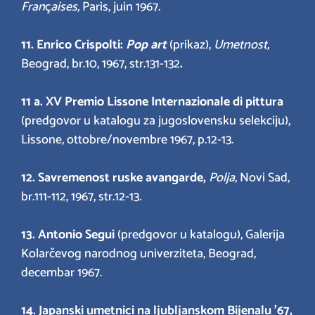
Fran
ç
aises,
Paris, juin 1967.
11. Enrico Crispolti:
Pop art
(prikaz),
Umetnost,
Beograd, br.10, 1967, str.131-132
.
11 a. XV Premio Lissone Internazionale di pittura
(predgovor u katalogu za jugoslovensku selekciju),
Lissone, ottobre/novembre 1967, p.12-13.
12. Savremenost ruske avangarde,
Polja,
Novi Sad,
br.111-112, 1967, str.12-13
.
13. Antonio Segui
(predgovor u katalogu), Galerija
Kolarčevog narodnog univerziteta, Beograd,
decembar 1967.
14. Japanski umetnici na ljubljanskom Bijenalu ’67,