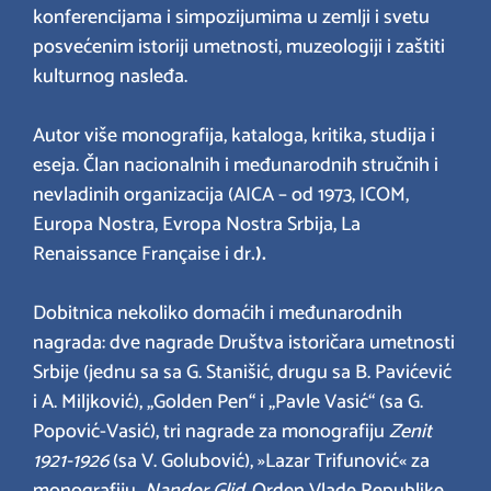
konferencijama i simpozijumima u zemlji i svetu
posvećenim istoriji umetnosti, muzeologiji i zaštiti
kulturnog nasleđa.
Autor više monografija, kataloga, kritika, studija i
eseja. Član nacionalnih i međunarodnih stručnih i
nevladinih organizacija (AICA – od 1973, ICOM,
Europa Nostra, Evropa Nostra Srbija, La
Renaissance Française i dr
.).
Dobitnica nekoliko domaćih i međunarodnih
nagrada: dve nagrade Društva istoričara umetnosti
Srbije (jednu sa sa G. Stanišić, drugu sa B. Pavićević
i A. Miljković), „Golden Pen“ i „Pavle Vasić“ (sa G.
Popović-Vasić), tri nagrade za monografiju
Zenit
1921-1926
(sa V. Golubović), »Lazar Trifunović« za