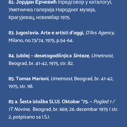
82.
Јордан Ерчевић
(предговор у каталогу),
Уметничка галерија Народног музеја,
Крагујевац, новембар 1975.
83. Jugoslavia. Arte e artisti d’oggi,
D’Ars Agency,
Milano, no.73/74, 1975, p.54-64.
84. Jubilej – desetogodišnjica
Sinteze,
Umetnost,
Beograd, br. 41-42, 1975, str. 82.
85. Tomas
Marioni
,
Umetnost,
Beograd, br. 41-42,
1975, str. 98.
85 a. Šesta izložba SLUJ. Oktobar ’75. –
Pogled 1 /
IT Novine,
Beograd, br. 669, 26. decembar 1975 ( str.
2, potpisano sa I.S.).