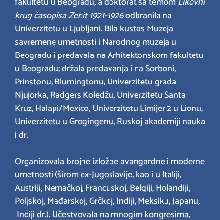
fakultetu u Beogradu, a doktorat sa temom
Likovni
krug časopisa Zenit 1921-1926
odbranila na
Univerzitetu u Ljubljani. Bila kustos Muzeja
savremene umetnosti i Narodnog muzeja u
Beogradu i predavala na Arhitektonskom fakultetu
u Beogradu; držala predavanja i na Sorboni,
Prinstonu, Blumingtonu, Univerzitetu grada
Njujorka, Radgers Koledžu, Univerzitetu Santa
Kruz, Halapi/Mexico, Univerzitetu Limijer 2 u Lionu,
Univerzitetu u Grogingenu, Ruskoj akademiji nauka
i dr.
Organizovala brojne izložbe avangardne i moderne
umetnosti (širom ex-Jugoslavije, kao i u Italiji,
Austriji, Nemačkoj, Francuskoj, Belgiji, Holandiji,
Poljskoj, Mađarskoj, Grčkoj, Indiji, Meksiku, Japanu,
Indiji dr.). Učestvovala na mnogim kongresima,