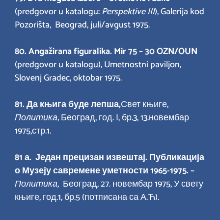
(predgovor u katalogu:
Perspektive III
), Galerija kod
Pozorišta, Beograd, juli/avgust 1975.
80. Angažirana figuralika. Mir 75 – 30 OZN/OUN
(predgovor u katalogu), Umetnostni paviljon,
Slovenj Gradec, oktobar 1975.
81.
Да књига буде лепша,
Свет књиге,
Политика,
Београд, год. I, бр.3, 13.новембар
1975,стр.1.
81 а. Један прецизан извештај. Публикација
о Музеју савремене уметности 1965-1975. –
Политика,
Београд, 27. новембар 1975, У свету
књиге, год.1, бр.5 (потписана са А.Ћ).