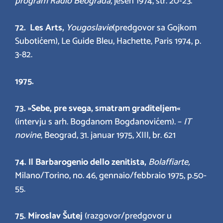
program Radio Beograda,
jesen 1974, str. 20-23.
72. Les Arts,
Yougoslavie
(predgovor sa Gojkom
Subotićem), Le Guide Bleu, Hachette, Paris 1974, p.
3-82.
1975.
73. »Sebe, pre svega, smatram graditeljem«
(intervju s arh. Bogdanom Bogdanovićem). –
IT
novine
, Beograd, 31. januar 1975, XIII, br. 621
74. Il Barbarogenio dello zenitista,
Bolaffiarte,
Milano/Torino, no. 46, gennaio/febbraio 1975, p.50-
55.
75. Miroslav Šutej
(razgovor/predgovor u