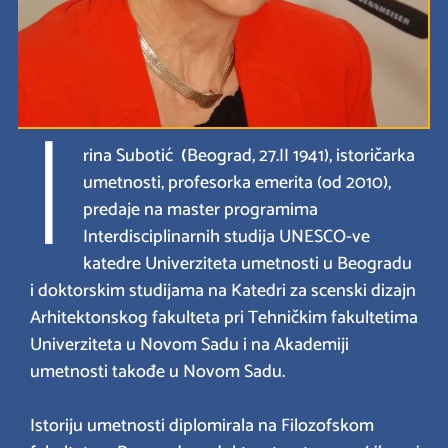
I
rina Subotić
(
Beograd,
27.II 1941), istoričarka
umetnosti, profesorka emerita (od 2010),
predaje na master programima
Interdisciplinarnih studija UNESCO-ve
katedre Univerziteta umetnosti u Beogradu
i doktorskim studijama na Katedri za scenski dizajn
Arhitektonskog fakulteta pri Tehničkim fakultetima
Univerziteta u Novom Sadu i na Akademiji
umetnosti takođe u Novom Sadu.
Istoriju umetnosti diplomirala na Filozofskom