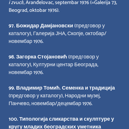
i zvuci
), Aranđelovac, septembar 1976 (=Galerija 73,
Beograd, oktobar 1976).
97.
Божидар Дамјановски
(предговор у
каталогу), Галерија ЈНА, Скопје, октобар/
новембар 1976.
98.
Загорка Стојановић
(предговор у
каталогу), Културни центар Београда,
новембар 1976.
99.
Владимир Томић. Семенка и традиција
(предговор у каталогу), Народни музеј,
Панчево, новембар/децембар 1976.
100.
Типологија сликарства и скулптуре у
кругу младих београдских уметника