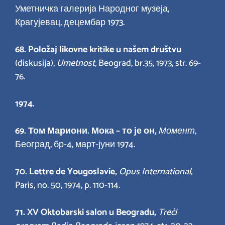
Уметничка галерија Народног музеја,
Крагујевац, децембар 1973.
68. Položaj likovne kritike u našem društvu
(diskusija),
Umetnost,
Beograd, br.35, 1973, str. 69-
76.
1974.
69.
Том Мариони. Мока – то је он,
Момент
,
Београд, бр-4, март-јуни 1974.
70. Lettre de Yougoslavie,
Opus International,
Paris, no. 50, 1974, p. 110-114.
71. XV Oktobarski salon u Beogradu,
Treći