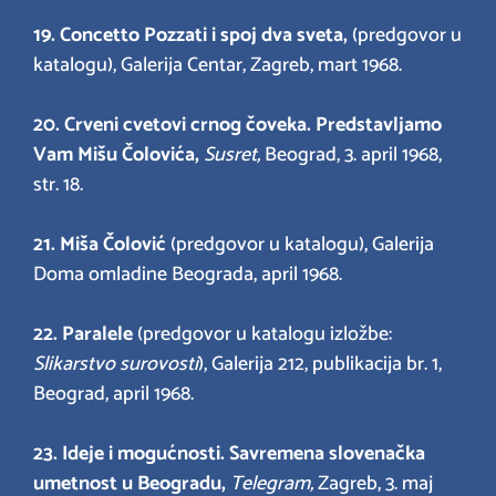
19. Concetto Pozzati i spoj dva sveta,
(predgovor u
katalogu), Galerija Centar, Zagreb, mart 1968.
20.
Crveni cvetovi crnog čoveka. Predstavljamo
Vam Mišu Čolovića,
Susret,
Beograd, 3. april 1968,
str. 18.
21.
Miša Čolović
(predgovor u katalogu), Galerija
Doma omladine Beograda, april 1968.
22. Paralele
(predgovor u katalogu izložbe:
Slikarstvo surovosti
), Galerija 212, publikacija br. 1,
Beograd, april 1968.
23.
Ideje i mogućnosti. Savremena slovenačka
umetnost u Beogradu,
Telegram,
Zagreb, 3. maj