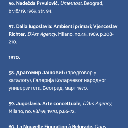
56.
Nadežda Prvulović,
Umetnost,
Beograd,
br.18/19, 1969, str. 94.
57. Dalla Jugoslavia: Ambienti primari; Vjenceslav
Richter,
D’Ars Agency,
Milano, no.45, 1969, p.208-
210.
1970.
58.
Драгомир Јашовић
(предговор у
каталогу), Галерија Коларчевог народног
универзитета, Београд, март 1970.
59.
Јugoslavia. Arte concettuale,
D’Ars Agency,
Milano, no. 58/59, 1970, p.66-72.
60. La Nouvelle Figuration à Belgrade,
Opus