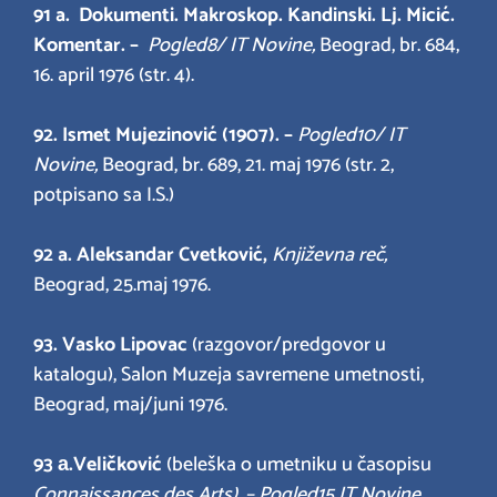
91 a.
Dokumenti. Makroskop. Kandinski. Lj. Micić.
Komentar. –
Pogled
8/ IT Novine,
Beograd, br. 684,
16. april 1976 (str. 4).
92.
Ismet Mujezinović (1907). –
Pogled
10/ IT
Novine,
Beograd, br. 689, 21. maj 1976 (str. 2,
potpisano sa I.S.)
92 a.
Aleksandar Cvetković,
Književna reč,
Beograd, 25.maj 1976.
93. Vasko Lipovac
(razgovor/predgovor u
katalogu), Salon Muzeja savremene umetnosti,
Beograd, maj/juni 1976.
93 а.
Veličković
(beleška o umetniku u časopisu
Connaissances des Arts). – Pogled
15 IT Novine,