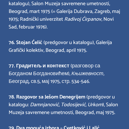
katalogu), Salon Muzeja savremene umetnosti,
Beograd, mart 1975 (= Galerija Dubrava, Zagreb, maj
1975; Radnički univerzitet
Radivoj Ćirpanov
, Novi
Sad, februar 1976).
76.
Stojan Ćelić
(predgovor u katalogu), Galerija
Grafički kolektiv, Beograd, april 1975.
77.
Градитељ и контекст
(разговор са
Богданом Богдановићем),
Књижевност,
Београд, св.5, мај 1975, стр. 534-546.
78. Razgovor sa Ješom Denegrijem
(predgovor u
katalogu:
Damnjanović, Todosijević, Urkom
), Salon
Muzeja savremene umetnosti, Beograd, maj 1975.
79.
Dva moguća izbora – Cvetković i Lalić