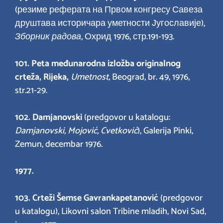
(резиме реферата на Првом конгресу Савеза
друштава историчара уметности Југославије),
Зборник радова,
Охрид 1976, стр.191-193.
101.
Peta međunarodna izložba originalnog
crteža, Rijeka,
Umetnost,
Beograd, br. 49, 1976,
str.21-29.
102. Damjanovski
(predgovor u katalogu:
Damjanovski, Mojović, Cvetković
), Galerija Pinki,
Zemun, decembar 1976.
1977.
103. Crteži Šemse Gavrankapetan
ović
(predgovor
u katalogu), Likovni salon Tribine mladih, Novi Sad,