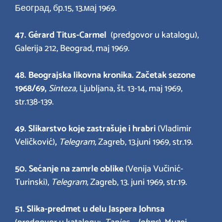
Београд, бр.15, 13.мај 1969.
47. Gérard Titus-Carmel
(predgovor u katalogu),
Galerija 212, Beograd, maj 1969.
48.
Beograjska likovna kronika. Začetak sezone
1968/69,
Sinteza,
Ljubljana, št. 13-14, maj 1969,
str.138-139.
49. Slikarstvo koje zastrašuje i hrabri
(Vladimir
Veličković)
,
Telegram,
Zagreb, 13.juni 1969, str.19.
50.
Sećanje na zamrle oblike
(Venija Vučinić-
Turinski),
Telegram,
Zagreb, 13. juni 1969, str.19.
51. Slika-predmet u delu Jaspera Johnsa