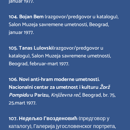
januar 1977.
104. Bojan Bem
(razgovor/predgovor u katalogu),
Salon Muzeja savremene umetnosti, Beograd,
januar 1977.
105. Tanas Lulovski
(razgovor/predgovor u
katalogu), Salon Muzeja savremene umetnosti,
Beograd, februar-mart 1977.
106. Novi anti-hram moderne umetnosti.
Nacionalni centar za umetnost i kulturu
Žorž
Pompidu
u Parizu,
Književna reč,
Beograd, br. 75,
25.mart 1977.
107.
Недељко Гвозденовић
(предговор у
каталогу), Галерија југословенског портрета,