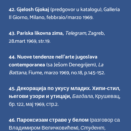
42. Gjelosh Gjokaj
(predgovor u katalogu), Galleria
Il Giorno, Milano, febbraio/marzo 1969.
43. Pariska likovna zima,
Telegram,
Zagreb,
28.mart 1969, str.19.
44. Nuove tendenze nell’arte jugoslava
contemporanea
(sa Ješom Denegrijem),
La
Battana,
Fiume, marzo 1969, no.18, p.145-152.
45.
Декорација по укусу младих. Хипи-стил,
његови узори и утицаји,
Багдала,
Крушевац,
бр. 122, мај 1969, стр.2.
46.
Пароксизам страве у белом
(разговор са
Владимиром Величковићем),
Студент,