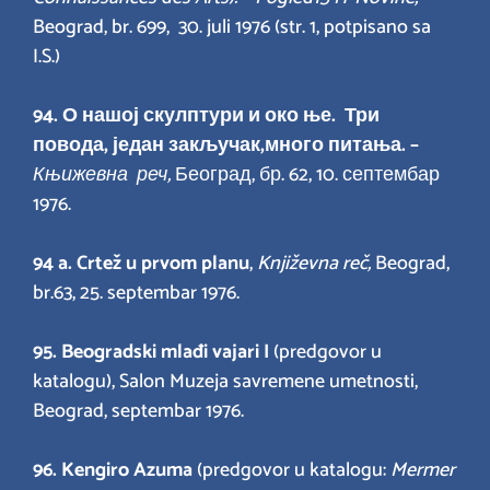
Beograd, br. 699, 30. juli 1976 (str. 1, potpisano sa
I.S.)
94.
О нашој скулптури и око ње. Три
повода, један закључак,
много питања. –
Књижевна реч,
Београд, бр. 62, 10. септембар
1976.
94 a. Crtež u prvom planu
,
Književna reč,
Beograd,
br.63, 25. septembar 1976.
95.
Beogradski mlađi vajari I
(predgovor u
katalogu), Salon Muzeja savremene umetnosti,
Beograd, septembar 1976.
96. Kengiro Azuma
(predgovor u katalogu:
Mermer