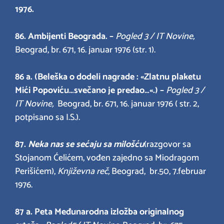
1976.
86. Ambijenti Beograda. –
Pogled 3 / IT Novine,
Beograd, br. 671, 16. januar 1976 (str. 1).
86 a. (Beleška o dodeli nagrade : «Zlatnu plaketu
Mići Popoviću
…sv
ečano je p
redao…«.) –
Pogled 3 /
IT Novine,
Beograd, br. 671, 16. januar 1976 ( str. 2,
potpisano sa I.S.).
87.
Neka nas se sećaju sa milošću
(razgovor sa
Stojanom Ćelićem, vođen zajedno sa Miodragom
Perišićem),
Književna reč,
Beograd, br.50, 7.februar
1976.
87 a.
Peta Međunarodna izložba originalnog