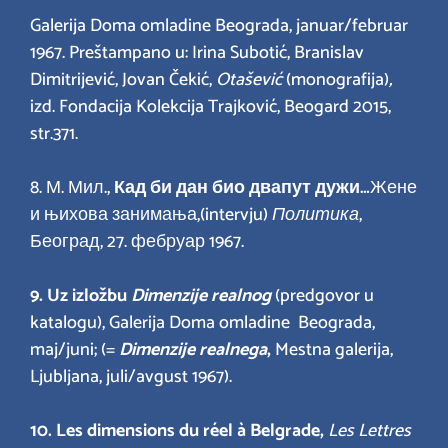
Galerija Doma omladine Beograda, januar/februar
1967. Preštampano u: Irina Subotić, Branislav
Dimitrijević, Jovan Čekić,
Otašević
(monografija)
,
izd. Fondacija Kolekcija Trajković, Beogard 2015,
str.371.
8. М. Мил.,
Кад би дан био двапут дужи…
Жене
и њихова занимања,(intervju)
Политика
,
Београд, 27. фебруар 1967.
9. Uz izložbu
Dimenzije realnog
(predgovor u
katalogu), Galerija Doma omladine Beograda,
maj/juni; (=
Dimenzije realnega
,
Mestna galerija,
Ljubljana, juli/avgust 1967).
10. Les dimensions du réel à Belgrade,
Les Lettres