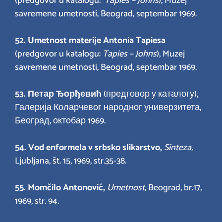
(predgovor u katalogu:
Tapies – Johns
), Muzej
savremene umetnosti, Beograd, septembar 1969.
52. Umetnost materije Antonia Tapiesa
(predgovor u katalogu:
Tapies – Johns
), Muzej
savremene umetnosti, Beograd, septembar 1969.
53.
Петар Ђорђевић
(предговор у каталогу),
Галерија Коларчевог народног универзитета,
Београд, октобар 1969.
54. Vod enformela v srbsko slikarstvo,
Sinteza,
Ljubljana, št. 15, 1969, str.35-38.
55.
Momčilo Antonović,
Umetnost,
Beograd, br.17,
1969, str. 94.