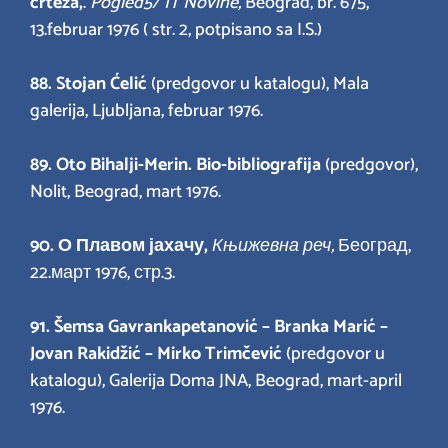
crteža,
.
Pogled
5/ IT Novine,
Beograd, br. 675,
13.februar 1976 ( str. 2, potpisano sa I.S.)
88.
Stojan Ćelić
(predgovor u katalogu), Mala
galerija, Ljubljana, februar 1976.
89. Oto Bihalji-Merin. Bio-bibliografija
(predgovor),
Nolit, Beograd, mart 1976.
90.
О Плавом јахачу,
Књижевна реч,
Београд,
22.март 1976, стр.3.
91.
Šemsa Gavrankapetanović – Branka Marić –
Jovan Rakidžić – Mirko Trimčević
(predgovor u
katalogu), Galerija Doma JNA, Beograd, mart-april
1976.