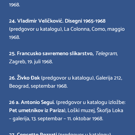
1968.
24.
Vladimir Veličković. Disegni 1965-1968
(predgovor u katalogu), La Colonna, Como, maggio
1968.
25. Francusko savremeno slikarstvo,
Telegram,
Zagreb, 19. juli 1968.
26.
Živko Đak
(predgovor u katalogu), Galerija 212,
Beograd, septembar 1968.
26 a. Antonio Segui.
(predgovor u katalogu izložbe:
Pet umetnikov iz Pariza
), Loški muzej, Škofja Loka
– galerija, 13. septembar – 11. oktobar 1968.