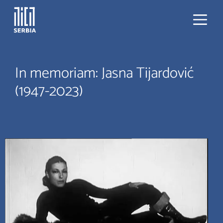
Skip
to
content
Menu
In memoriam: Jasna Tijardović
(1947-2023)